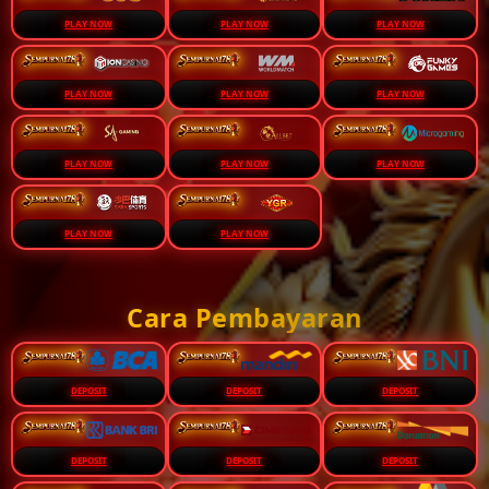
PLAY NOW
PLAY NOW
PLAY NOW
PLAY NOW
PLAY NOW
PLAY NOW
PLAY NOW
PLAY NOW
PLAY NOW
PLAY NOW
PLAY NOW
Cara Pembayaran
DEPOSIT
DEPOSIT
DEPOSIT
DEPOSIT
DEPOSIT
DEPOSIT