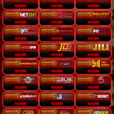
PLAY NOW
PLAY NOW
PLAY NOW
PLAY NOW
PLAY NOW
PLAY NOW
PLAY NOW
PLAY NOW
PLAY NOW
PLAY NOW
PLAY NOW
PLAY NOW
PLAY NOW
PLAY NOW
PLAY NOW
PLAY NOW
PLAY NOW
PLAY NOW
PLAY NOW
PLAY NOW
PLAY NOW