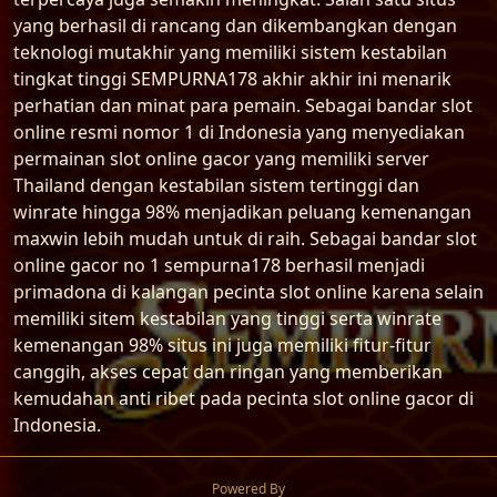
yang berhasil di rancang dan dikembangkan dengan
teknologi mutakhir yang memiliki sistem kestabilan
tingkat tinggi SEMPURNA178 akhir akhir ini menarik
perhatian dan minat para pemain. Sebagai bandar slot
online resmi nomor 1 di Indonesia yang menyediakan
permainan slot online gacor yang memiliki server
Thailand dengan kestabilan sistem tertinggi dan
winrate hingga 98% menjadikan peluang kemenangan
maxwin lebih mudah untuk di raih. Sebagai bandar slot
online gacor no 1 sempurna178 berhasil menjadi
primadona di kalangan pecinta slot online karena selain
memiliki sitem kestabilan yang tinggi serta winrate
kemenangan 98% situs ini juga memiliki fitur-fitur
canggih, akses cepat dan ringan yang memberikan
kemudahan anti ribet pada pecinta slot online gacor di
Indonesia.
Powered By