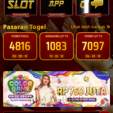
Pasaran Togel
Lihat lebih banyak
SYDNEY POOLS
HONGKONG LOTTO
SYDNEY LOTTO
4816
1083
7097
03 : 59 : 10
13 : 33 : 10
04 : 23 : 10