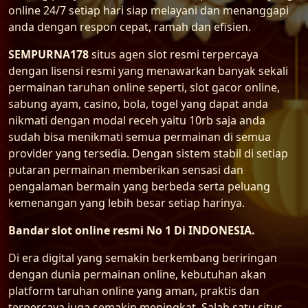
online 24/7 setiap hari siap melayani dan menanggapi
anda dengan respon cepat, ramah dan efisien.
SEMPURNA178
situs agen slot resmi terpercaya
dengan lisensi resmi yang menawarkan banyak sekali
permainan taruhan online seperti, slot gacor online,
sabung ayam, casino, bola, togel yang dapat anda
nikmati dengan modal receh yaitu 10rb saja anda
sudah bisa menikmati semua permainan di semua
provider yang tersedia. Dengan sistem stabil di setiap
putaran permainan memberikan sensasi dan
pengalaman bermain yang berbeda serta peluang
kemenangan yang lebih besar setiap harinya.
Bandar slot online resmi No 1 Di INDONESIA.
Di era digital yang semakin berkembang beriringan
dengan dunia permainan online, kebutuhan akan
platform taruhan online yang aman, praktis dan
terpercaya juga semakin meningkat. Salah satu situs