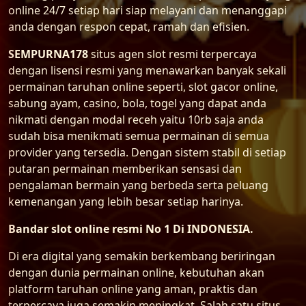
online 24/7 setiap hari siap melayani dan menanggapi
anda dengan respon cepat, ramah dan efisien.
SEMPURNA178
situs agen slot resmi terpercaya
dengan lisensi resmi yang menawarkan banyak sekali
permainan taruhan online seperti, slot gacor online,
sabung ayam, casino, bola, togel yang dapat anda
nikmati dengan modal receh yaitu 10rb saja anda
sudah bisa menikmati semua permainan di semua
provider yang tersedia. Dengan sistem stabil di setiap
putaran permainan memberikan sensasi dan
pengalaman bermain yang berbeda serta peluang
kemenangan yang lebih besar setiap harinya.
Bandar slot online resmi No 1 Di INDONESIA.
Di era digital yang semakin berkembang beriringan
dengan dunia permainan online, kebutuhan akan
platform taruhan online yang aman, praktis dan
terpercaya juga semakin meningkat. Salah satu situs