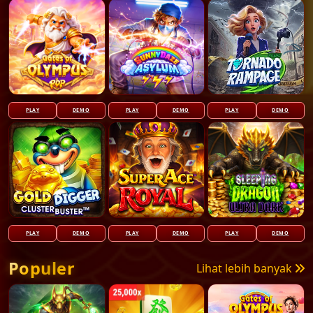
PLAY
DEMO
PLAY
DEMO
PLAY
DEMO
PLAY
DEMO
PLAY
DEMO
PLAY
DEMO
Populer
Lihat lebih banyak