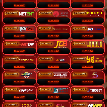
PLAY NOW
PLAY NOW
PLAY NOW
PLAY NOW
PLAY NOW
PLAY NOW
PLAY NOW
PLAY NOW
PLAY NOW
PLAY NOW
PLAY NOW
PLAY NOW
PLAY NOW
PLAY NOW
PLAY NOW
PLAY NOW
PLAY NOW
PLAY NOW
PLAY NOW
PLAY NOW
PLAY NOW