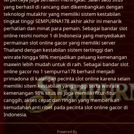
yang berhasil di rancang dan dikembangkan dengan
teknologi mutakhir yang memiliki sistem kestabilan
tingkat tinggi SEMPURNA178 akhir akhir ini menarik
perhatian dan minat para pemain. Sebagai bandar slot
online resmi nomor 1 di Indonesia yang menyediakan
permainan slot online gacor yang memiliki server
Thailand dengan kestabilan sistem tertinggi dan
winrate hingga 98% menjadikan peluang kemenangan
maxwin lebih mudah untuk di raih. Sebagai bandar slot
online gacor no 1 sempurna178 berhasil menjadi
primadona di kalangan pecinta slot online karena selain
memiliki sitem kestabilan yang tinggi serta winrate
kemenangan 98% situs ini juga memiliki fitur-fitur
canggih, akses cepat dan ringan yang memberikan
kemudahan anti ribet pada pecinta slot online gacor di
Indonesia.
Powered By