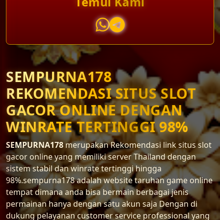
Temui Kami
SEMPURNA178
REKOMENDASI SITUS SLOT
GACOR ONLINE DENGAN
WINRATE TERTINGGI 98%
SEMPURNA178
merupakan Rekomendasi link situs slot
gacor online yang memiliki server Thailand dengan
sistem stabil dan winrate tertinggi hingga
98%.sempurna178 adalah website taruhan game online
tempat dimana anda bisa bermain berbagai jenis
permainan hanya dengan satu akun saja Dengan di
dukung pelayanan customer service professional yang