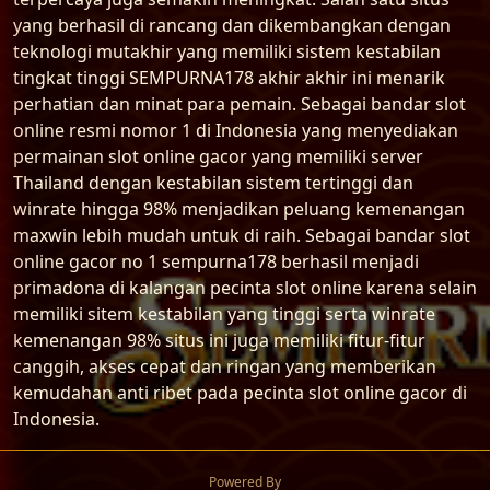
yang berhasil di rancang dan dikembangkan dengan
teknologi mutakhir yang memiliki sistem kestabilan
tingkat tinggi SEMPURNA178 akhir akhir ini menarik
perhatian dan minat para pemain. Sebagai bandar slot
online resmi nomor 1 di Indonesia yang menyediakan
permainan slot online gacor yang memiliki server
Thailand dengan kestabilan sistem tertinggi dan
winrate hingga 98% menjadikan peluang kemenangan
maxwin lebih mudah untuk di raih. Sebagai bandar slot
online gacor no 1 sempurna178 berhasil menjadi
primadona di kalangan pecinta slot online karena selain
memiliki sitem kestabilan yang tinggi serta winrate
kemenangan 98% situs ini juga memiliki fitur-fitur
canggih, akses cepat dan ringan yang memberikan
kemudahan anti ribet pada pecinta slot online gacor di
Indonesia.
Powered By