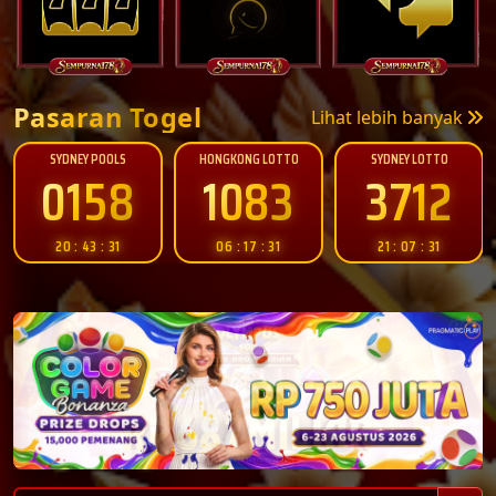
Pasaran Togel
Lihat lebih banyak
SYDNEY POOLS
HONGKONG LOTTO
SYDNEY LOTTO
0158
1083
3712
20 : 43 : 29
06 : 17 : 29
21 : 07 : 29