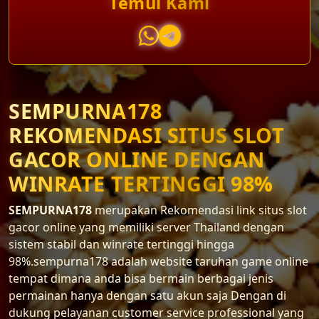
Temui Kami
SEMPURNA178
REKOMENDASI SITUS SLOT
GACOR ONLINE DENGAN
WINRATE TERTINGGI 98%
SEMPURNA178
merupakan Rekomendasi link situs slot
gacor online yang memiliki server Thailand dengan
sistem stabil dan winrate tertinggi hingga
98%.sempurna178 adalah website taruhan game online
tempat dimana anda bisa bermain berbagai jenis
permainan hanya dengan satu akun saja Dengan di
dukung pelayanan customer service professional yang