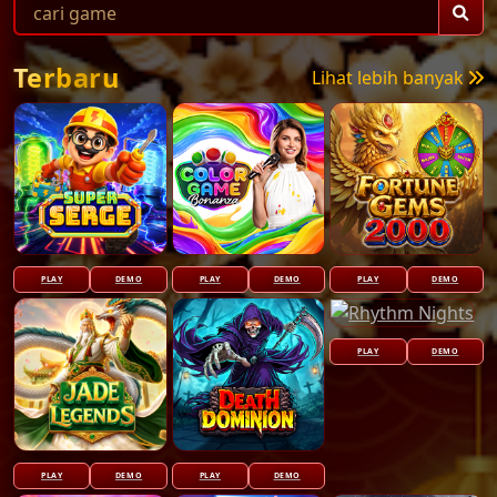
Terbaru
Lihat lebih banyak
PLAY
DEMO
PLAY
DEMO
PLAY
DEMO
PLAY
DEMO
PLAY
DEMO
PLAY
DEMO