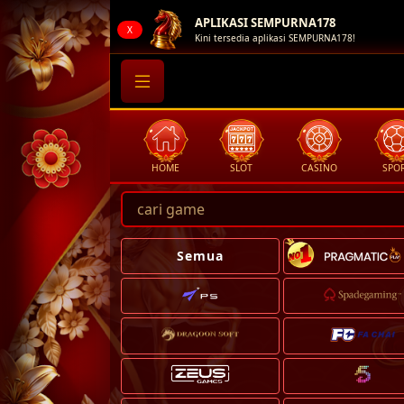
APLIKASI SEMPURNA178
X
Kini tersedia aplikasi SEMPURNA178!
HOME
SLOT
CASINO
SPO
Semua