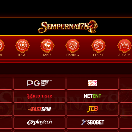
RT
TOGEL
TABLE
FISHING
COCK F.
ARCADE