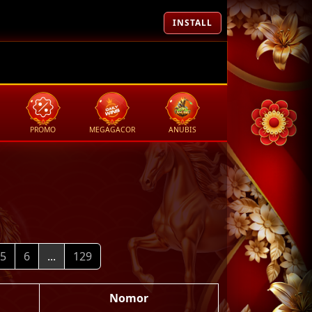
INSTALL
PROMO
MEGAGACOR
ANUBIS
5
6
...
129
Nomor