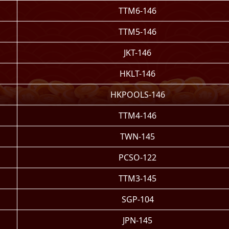
TTM6-146
TTM5-146
JKT-146
HKLT-146
HKPOOLS-146
TTM4-146
TWN-145
PCSO-122
TTM3-145
SGP-104
JPN-145